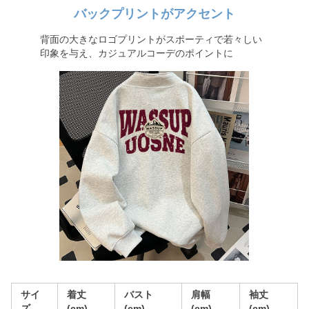
バックプリントがアクセント
背面の大きなロゴプリントがスポーティで若々しい
印象を与え、カジュアルコーデのポイントに
サイ
着丈
バスト
肩幅
袖丈
ズ
(cm)
(cm)
(cm)
(cm)