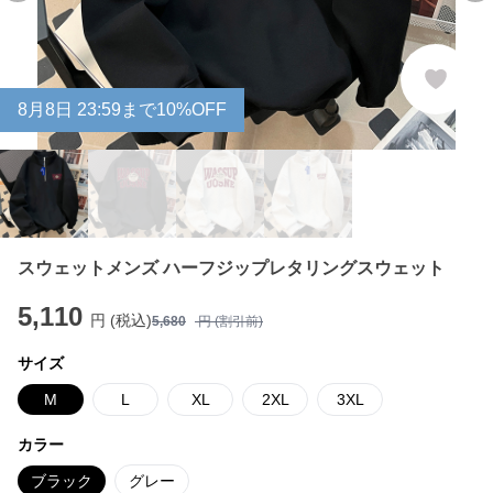
8
月
8
日 23:59まで10%OFF
スウェットメンズ ハーフジップレタリングスウェット
5,110
円 (税込)
5,680
円 (割引前)
サイズ
M
L
XL
2XL
3XL
カラー
ブラック
グレー