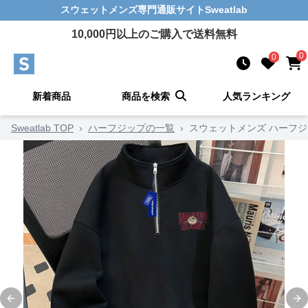
スウェットメンズ
専門通販サイト
Sweatlab
10,000
円以上のご購入で送料無料
0
0
新着商品
商品を検索
人気ランキング
Sweatlab TOP
›
ハーフジップの一覧
›
スウェットメンズ ハーフ
Previous slide
Ne