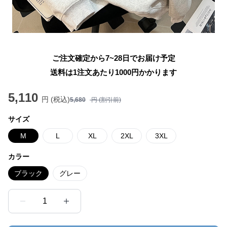
ご注文確定から7~28日でお届け予定
送料は1注文あたり
1000
円かかります
5,110
円 (税込)
5,680
円 (割引前)
サイズ
M
L
XL
2XL
3XL
カラー
ブラック
グレー
1