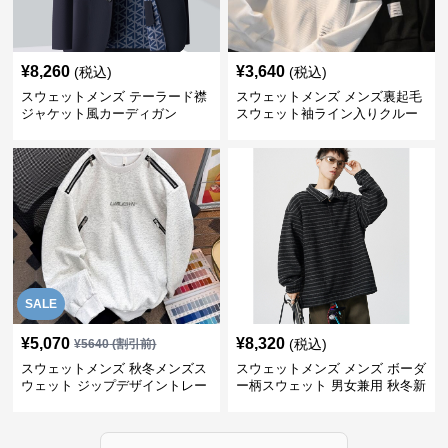
¥
8,260
¥
3,640
(税込)
(税込)
スウェットメンズ テーラード襟
スウェットメンズ メンズ裏起毛
ジャケット風カーディガン
スウェット袖ライン入りクルー
ネック長袖
SALE
¥
5,070
¥
8,320
(税込)
¥
5640
(割引前)
スウェットメンズ 秋冬メンズス
スウェットメンズ メンズ ボーダ
ウェット ジップデザイントレー
ー柄スウェット 男女兼用 秋冬新
ナー
作