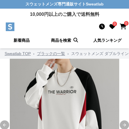
スウェットメンズ
専門通販サイト
Sweatlab
10,000
円以上のご購入で送料無料
0
0
新着商品
商品を検索
人気ランキング
Sweatlab TOP
›
ブラックの一覧
›
スウェットメンズ ダブルライ
Previous slide
Ne