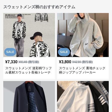
スウェットメンズ柄のおすすめアイテム
SALE
SALE
¥
7,330
¥
3,800
¥
8140
(割引前)
¥
4230
(割引前)
スウェットメンズ 迷彩柄ワッフ
スウェットメンズ 裏地チェック
ル素材スウェット長袖トレーナ
柄ジップアップ パーカー
ー