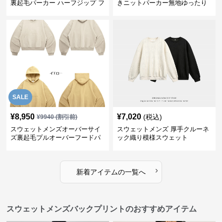
裏起毛パーカー ハーフジップ フ
きニットパーカー無地ゆったり
ード付き 全4色
全5色
SALE
¥
8,950
¥
7,020
(税込)
¥
9940
(割引前)
スウェットメンズオーバーサイ
スウェットメンズ 厚手クルーネ
ズ裏起毛プルオーバーフードパ
ック織り模様スウェット
ーカー
›
新着アイテムの一覧へ
スウェットメンズバックプリントのおすすめアイテム