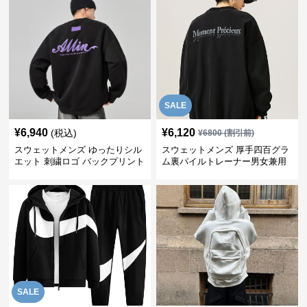
SALE
¥
6,940
¥
6,120
(税込)
¥
6800
(割引前)
スウェットメンズ ゆったりシル
スウェットメンズ 厚手四百グラ
エット 刺繍ロゴ バックプリント
ム裏パイルトレーナー男女兼用
スウェット
黒
SALE