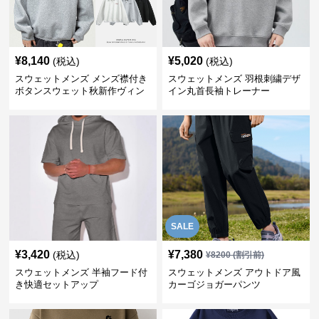
¥
8,140
¥
5,020
(税込)
(税込)
スウェットメンズ メンズ襟付き
スウェットメンズ 羽根刺繍デザ
ボタンスウェット秋新作ヴィン
イン丸首長袖トレーナー
テージ風
SALE
¥
3,420
¥
7,380
(税込)
¥
8200
(割引前)
スウェットメンズ 半袖フード付
スウェットメンズ アウトドア風
き快適セットアップ
カーゴジョガーパンツ