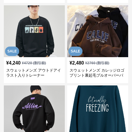
クルーネック 秋
SALE
SALE
¥
4,240
¥
2,480
¥
4720
(割引前)
¥
2760
(割引前)
スウェットメンズ アウトドアイ
スウェットメンズ カレッジロゴ
ラスト入りトレーナー
プリント裏起毛プルオーバーパ
ーカー