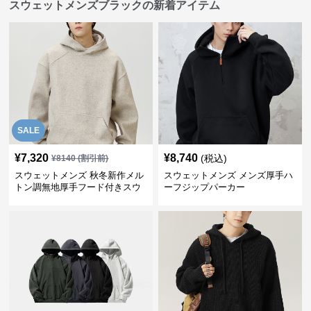
スウェットメンズブラックの新着アイテム
SALE
¥
7,320
¥
8,740
(税込)
¥
8140
(割引前)
スウェットメンズ 秋冬新作メル
スウェットメンズ メンズ厚手ハ
トン調無地厚手フード付きスウ
ーフジップパーカー
ェット