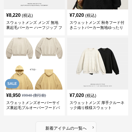
¥
8,220
¥
7,020
(税込)
(税込)
スウェットメンズ メンズ 無地
スウェットメンズ 秋冬フード付
裏起毛パーカー ハーフジップ フ
きニットパーカー無地ゆったり
ード付き 全4色
全5色
SALE
¥
8,950
¥
7,020
(税込)
¥
9940
(割引前)
スウェットメンズオーバーサイ
スウェットメンズ 厚手クルーネ
ズ裏起毛プルオーバーフードパ
ック織り模様スウェット
ーカー
›
新着アイテムの一覧へ