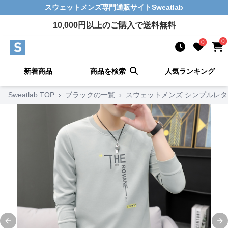
スウェットメンズ
専門通販サイト
Sweatlab
10,000
円以上のご購入で送料無料
0
0
新着商品
商品を検索
人気ランキング
Sweatlab TOP
›
ブラックの一覧
›
スウェットメンズ シンプルレ
Previous slide
Ne