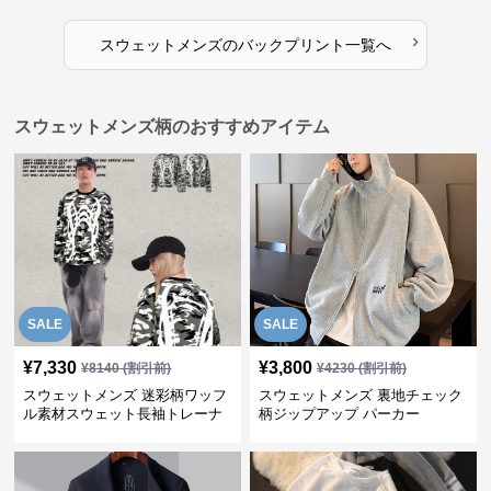
›
スウェットメンズ
の
バックプリント
一覧へ
スウェットメンズ柄のおすすめアイテム
SALE
SALE
¥
7,330
¥
3,800
¥
8140
(割引前)
¥
4230
(割引前)
スウェットメンズ 迷彩柄ワッフ
スウェットメンズ 裏地チェック
ル素材スウェット長袖トレーナ
柄ジップアップ パーカー
ー