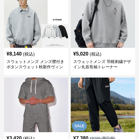
¥
8,140
¥
5,020
(税込)
(税込)
スウェットメンズ メンズ襟付き
スウェットメンズ 羽根刺繍デザ
ボタンスウェット秋新作ヴィン
イン丸首長袖トレーナー
テージ風
SALE
¥
3,420
¥
7,380
(税込)
¥
8200
(割引前)