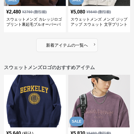
SALE
SALE
¥
2,480
¥
5,080
¥
2760
(割引前)
¥
5640
(割引前)
スウェットメンズ カレッジロゴ
スウェットメンズ メンズ ジップ
プリント裏起毛プルオーバーパ
アップ スウェット 文字プリント
ーカー
トップス
›
新着アイテムの一覧へ
スウェットメンズロゴのおすすめアイテム
SALE
¥
5,640
¥
5,830
(税込)
¥
6480
(割引前)