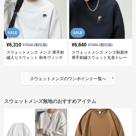
SALE
SALE
¥
6,310
¥
6,640
¥
7020
(割引前)
¥
7380
(割引前)
スウェットメンズ メンズ 厚手刺
スウェットメンズ メンズ秋新作
繍入りスウェット 秋冬ヴィンテ
厚手刺繍スウェット丸首トレー
ージ風トレーナー
ナー全3色
›
スウェットメンズ
の
ワンポイント
一覧へ
スウェットメンズ無地のおすすめアイテム