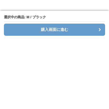
選択中の商品: M / ブラック
選択中の商品: M / ブラック
購入画面に進む
購入画面に進む
Sweatlab
について
利用規約