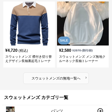
SALE
¥
4,720
¥
2,580
(税込)
¥
2870
(割引前)
スウェットメンズ 襟付き切り替
スウェットメンズ メンズ無地ク
えデザイン長袖裏起毛トレーナ
ルーネック長袖トレーナー
ー
›
スウェットメンズ
の
無地
一覧へ
スウェットメンズ カテゴリ一覧
パンツ