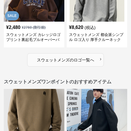
SALE
¥
2,480
¥
8,620
(税込)
¥
2760
(割引前)
スウェットメンズ カレッジロゴ
スウェットメンズ 都会派シンプ
プリント裏起毛プルオーバーパ
ル ロゴ入り 厚手クルーネック
ーカー
›
スウェットメンズ
の
ロゴ
一覧へ
スウェットメンズワンポイントのおすすめアイテム