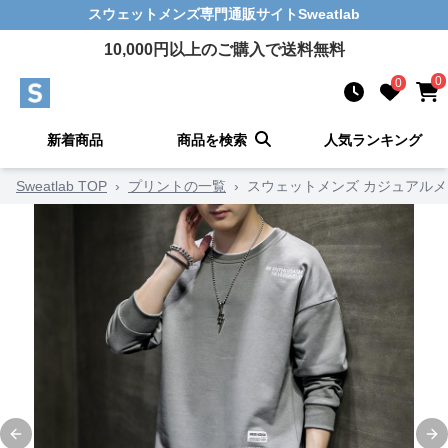
スウェットメンズ
専門通販サイト
Sweatlab
10,000
円以上のご購入で送料無料
0
0
新着商品
商品を検索
人気ランキング
Sweatlab TOP
›
プリントの一覧
›
スウェットメンズ カジュアル
Previous slide
Ne