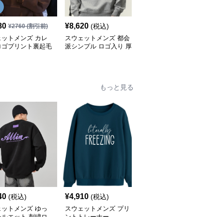
80
¥
8,620
¥
6,940
(税込)
(税込)
¥
2760
(割引前)
ェットメンズ カレ
スウェットメンズ 都会
スウェットメンズ ゆっ
ロゴプリント裏起毛
派シンプル ロゴ入り 厚
たりシルエット 刺繍ロ
オーバーパーカー
手クルーネック
ゴ バックプリント スウ
ェット
もっと見る
SALE
40
¥
4,910
¥
4,140
(税込)
(税込)
¥
4600
(割引前)
ェットメンズ ゆっ
スウェットメンズ プリ
スウェットメンズ 秋冬
シルエット 刺繍ロ
ントトレーナー
メンズ長袖薔薇プリント