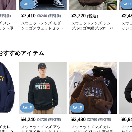
SALE
SALE
¥
7,410
¥
3,720
¥
2,4
(税込)
割引前)
¥
8240
(割引前)
 メン
スウェットメンズ モダ
スウェットメンズ シン
スウ
ェット厚
ンロゴスウェットセット
プルロゴ刺繍プルオーバ
ッジ
ー秋冬
アップ
ーパーカー
プル
おすすめアイテム
SALE
SALE
¥
4,240
¥
2,480
¥
6,9
¥
4720
(割引前)
¥
2760
(割引前)
 カレ
スウェットメンズ アウ
スウェットメンズ カレ
スウ
起毛スウ
トドアイラスト入りトレ
ッジロゴプリント裏起毛
たり