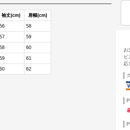
袖丈(cm)
肩幅(cm)
56
58
57
59
58
60
お
ビ
59
61
応
60
62
P
P