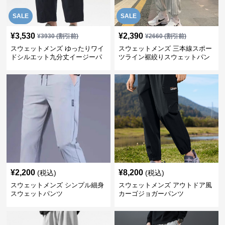
SALE
SALE
¥
3,530
¥
2,390
¥
3930
(割引前)
¥
2660
(割引前)
スウェットメンズ ゆったりワイ
スウェットメンズ 三本線スポー
ドシルエット九分丈イージーパ
ツライン裾絞りスウェットパン
ンツ
ツ
¥
2,200
¥
8,200
(税込)
(税込)
スウェットメンズ シンプル細身
スウェットメンズ アウトドア風
スウェットパンツ
カーゴジョガーパンツ