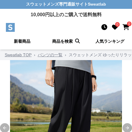
スウェットメンズ
専門通販サイト
Sweatlab
10,000
円以上のご購入で送料無料
0
0
新着商品
商品を検索
人気ランキング
Sweatlab TOP
›
パンツの一覧
›
スウェットメンズ ゆったりリラ
Previous slide
Ne