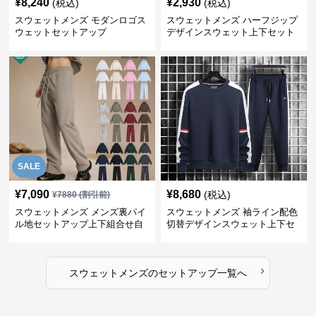
¥
8,240
¥
2,930
(税込)
(税込)
スウェットメンズ モダンロゴス
スウェットメンズ ハーフジップ
ウェットセットアップ
デザインスウェット上下セット
SALE
¥
7,090
¥
8,680
(税込)
¥
7880
(割引前)
スウェットメンズ メンズ裏パイ
スウェットメンズ 袖ライン配色
ル地セットアップ上下組合せ自
切替デザインスウェット上下セ
由
ット
›
スウェットメンズ
の
セットアップ
一覧へ