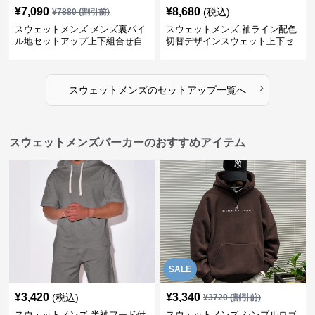
¥
7,090
¥
8,680
(税込)
¥
7880
(割引前)
スウェットメンズ メンズ裏パイ
スウェットメンズ 袖ライン配色
ル地セットアップ上下組合せ自
切替デザインスウェット上下セ
由
ット
›
スウェットメンズ
の
セットアップ
一覧へ
スウェットメンズパーカーのおすすめアイテム
SALE
¥
3,420
¥
3,340
(税込)
¥
3720
(割引前)
スウェットメンズ 半袖フード付
スウェットメンズ シンプルロゴ