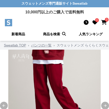
スウェットメンズ
専門通販サイト
Sweatlab
10,000
円以上のご購入で送料無料
0
0
新着商品
商品を検索
人気ランキング
Sweatlab TOP
›
パンツの一覧
›
スウェットメンズ らくらくスウ
Previous slide
Ne