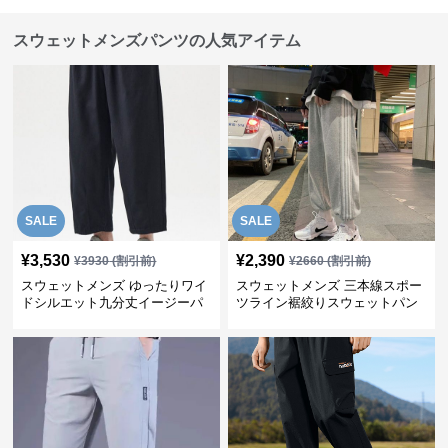
スウェットメンズパンツの人気アイテム
SALE
SALE
¥
3,530
¥
2,390
¥
3930
(割引前)
¥
2660
(割引前)
スウェットメンズ ゆったりワイ
スウェットメンズ 三本線スポー
ドシルエット九分丈イージーパ
ツライン裾絞りスウェットパン
ンツ
ツ