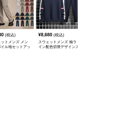
80
¥
8,680
¥
3,560
(税込)
(税込)
(税込)
ェットメンズ メン
スウェットメンズ 袖ラ
スウェットメンズ フー
パイル地セットアッ
イン配色切替デザインス
ド付きプルオーバースウ
下組合せ自由
ウェット上下セット
ェット上下組