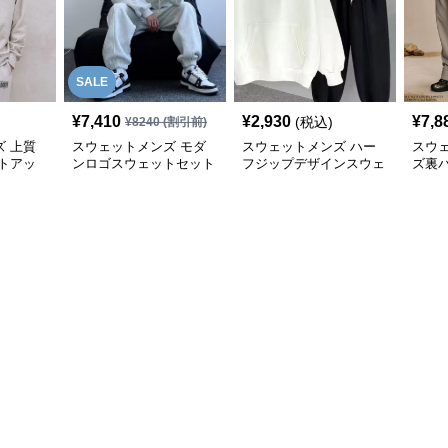
SALE
¥
7,410
¥
2,930
¥
7,8
(税込)
¥
8240
(割引前)
 上質
スウェットメンズ モダ
スウェットメンズ ハー
スウ
トアッ
ンロゴスウェットセット
フジップデザインスウェ
ズ裏
アップ
ット上下セット
プ上