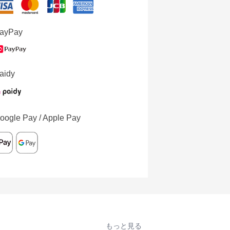
ayPay
aidy
oogle Pay / Apple Pay
もっと見る