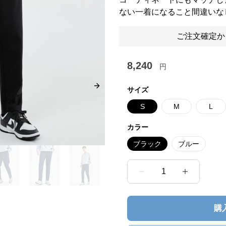
ない一着になること間違いな
ご注文確定か
8,240
円
サイズ
Next slide
S
M
L
カラー
ブラック
ブルー
1
購