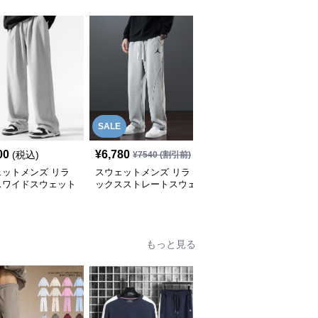
SALE
00
¥
6,780
¥
6,100
(税込)
(税込)
¥
7540
(割引前)
ェットメンズ リラ
スウェットメンズ リラ
スウェットメンズ 裾ジ
スワイドスウェット
ックスストレートスウェ
ップ入りゆったりスウェ
ツ
ットパンツ
ットパンツ
もっと見る