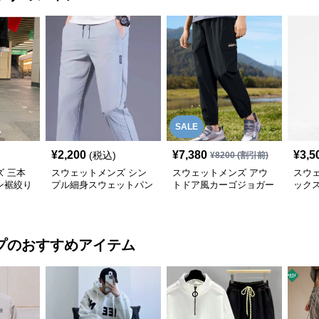
SALE
¥
2,200
¥
7,380
¥
3,5
(税込)
¥
8200
(割引前)
 三本
スウェットメンズ シン
スウェットメンズ アウ
スウ
ン裾絞り
プル細身スウェットパン
トドア風カーゴジョガー
ック
ツ
ツ
パンツ
パン
プ
のおすすめアイテム