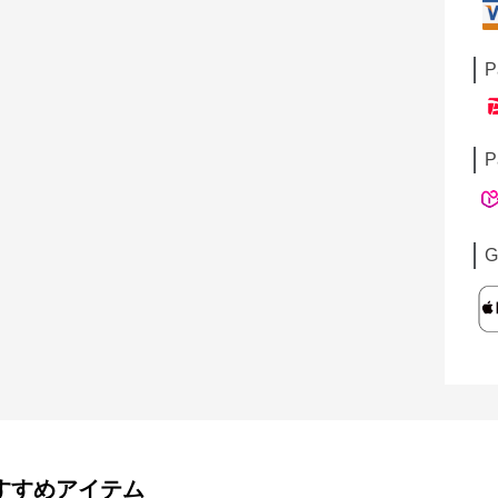
P
P
G
すすめアイテム