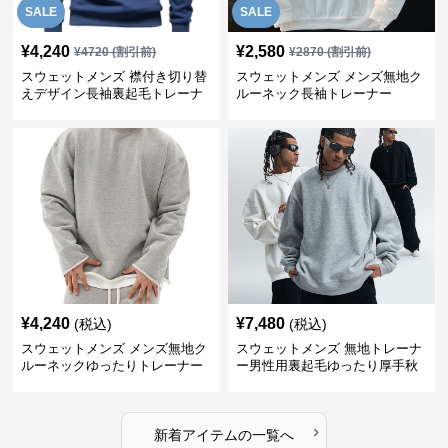
SALE
SALE
¥
4,240
¥
2,580
¥
4720
(割引前)
¥
2870
(割引前)
スウェットメンズ 襟付き切り替
スウェットメンズ メンズ無地ク
えデザイン長袖裏起毛トレーナ
ルーネック長袖トレーナー
ー
¥
4,240
¥
7,480
(税込)
(税込)
スウェットメンズ メンズ無地ク
スウェットメンズ 無地トレーナ
ルーネックゆったりトレーナー
ー男性用裏起毛ゆったり厚手秋
冬
›
新着アイテムの一覧へ