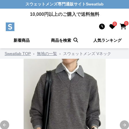
スウェットメンズ
専門通販サイト
Sweatlab
10,000
円以上のご購入で送料無料
0
0
新着商品
商品を検索
人気ランキング
Sweatlab TOP
›
無地の一覧
›
スウェットメンズ Vネック
Previous slide
Ne