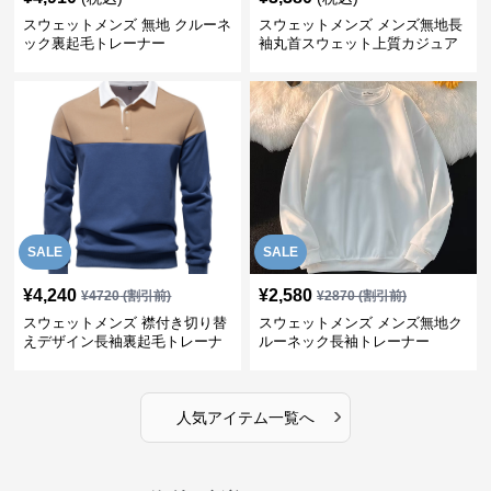
スウェットメンズ 無地 クルーネ
スウェットメンズ メンズ無地長
ック裏起毛トレーナー
袖丸首スウェット上質カジュア
ル
SALE
SALE
¥
4,240
¥
2,580
¥
4720
(割引前)
¥
2870
(割引前)
スウェットメンズ 襟付き切り替
スウェットメンズ メンズ無地ク
えデザイン長袖裏起毛トレーナ
ルーネック長袖トレーナー
ー
›
人気アイテム一覧へ