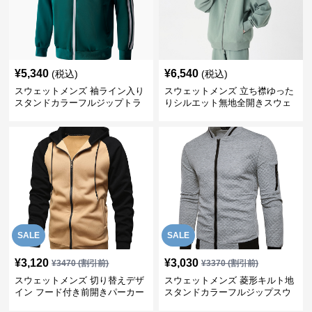
¥
5,340
¥
6,540
(税込)
(税込)
スウェットメンズ 袖ライン入り
スウェットメンズ 立ち襟ゆった
スタンドカラーフルジップトラ
りシルエット無地全開きスウェ
ックジャケット
ット
SALE
SALE
¥
3,120
¥
3,030
¥
3470
(割引前)
¥
3370
(割引前)
スウェットメンズ 切り替えデザ
スウェットメンズ 菱形キルト地
イン フード付き前開きパーカー
スタンドカラーフルジップスウ
ェット