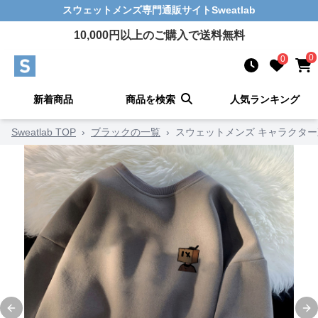
スウェットメンズ
専門通販サイト
Sweatlab
10,000
円以上のご購入で送料無料
0
0
新着商品
商品を検索
人気ランキング
Sweatlab TOP
›
ブラックの一覧
›
スウェットメンズ キャラクタ
Previous slide
Ne