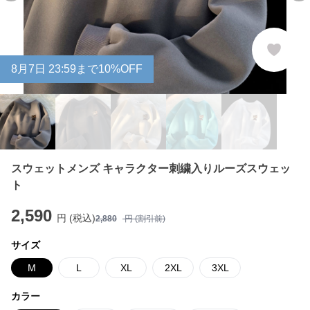
8
月
7
日 23:59まで10%OFF
スウェットメンズ キャラクター刺繍入りルーズスウェッ
ト
2,590
円 (税込)
2,880
円 (割引前)
サイズ
M
L
XL
2XL
3XL
カラー