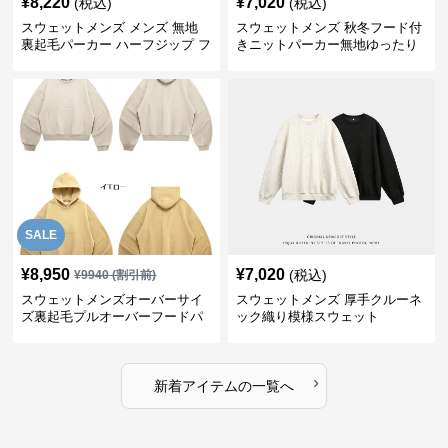
¥
8,220
¥
7,020
(税込)
(税込)
スウェットメンズ メンズ 無地
スウェットメンズ 秋冬フード付
裏起毛パーカー ハーフジップ フ
きニットパーカー無地ゆったり
ード付き 全4色
全5色
SALE
¥
8,950
¥
7,020
(税込)
¥
9940
(割引前)
スウェットメンズオーバーサイ
スウェットメンズ 厚手クルーネ
ズ裏起毛プルオーバーフードパ
ック織り模様スウェット
ーカー
›
新着アイテムの一覧へ