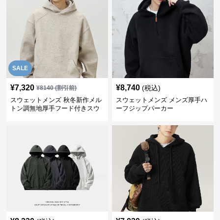
SALE
¥
7,320
¥
8,740
(税込)
¥
8140
(割引前)
スウェットメンズ 秋冬新作メル
スウェットメンズ メンズ厚手ハ
トン調無地厚手フード付きスウ
ーフジップパーカー
ェット