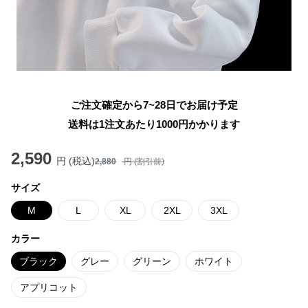
ご注文確定から7~28日でお届け予定
送料は1注文あたり
1000
円かかります
2,590
円 (税込)
2,880
円 (割引前)
サイズ
M
L
XL
2XL
3XL
カラー
ブラック
グレー
グリーン
ホワイト
アプリコット