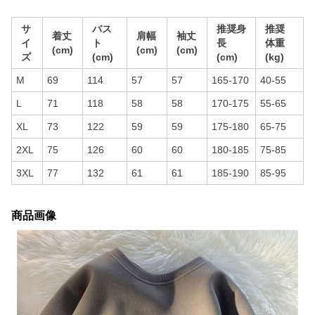
サ
バス
推奨身
推奨
着丈
肩幅
袖丈
イ
ト
長
体重
(cm)
(cm)
(cm)
ズ
(cm)
(cm)
(kg)
M
69
114
57
57
165-170
40-55
L
71
118
58
58
170-175
55-65
XL
73
122
59
59
175-180
65-75
2XL
75
126
60
60
180-185
75-85
3XL
77
132
61
61
185-190
85-95
商品画像