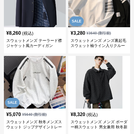
SALE
¥
8,260
¥
3,280
(税込)
¥
3640
(割引前)
スウェットメンズ テーラード襟
スウェットメンズ メンズ裏起毛
ジャケット風カーディガン
スウェット袖ライン入りクルー
ネック長袖
SALE
¥
5,070
¥
8,320
(税込)
¥
5640
(割引前)
スウェットメンズ 秋冬メンズス
スウェットメンズ メンズ ボーダ
ウェット ジップデザイントレー
ー柄スウェット 男女兼用 秋冬新
ナー
作