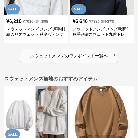
SALE
SALE
¥
6,310
¥
6,640
¥
7020
(割引前)
¥
7380
(割引前)
スウェットメンズ メンズ 厚手刺
スウェットメンズ メンズ秋新作
繍入りスウェット 秋冬ヴィンテ
厚手刺繍スウェット丸首トレー
ージ風トレーナー
ナー全3色
›
スウェットメンズ
の
ワンポイント
一覧へ
スウェットメンズ無地のおすすめアイテム
SALE