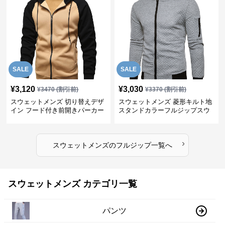
SALE
SALE
¥
3,120
¥
3,030
¥
3470
(割引前)
¥
3370
(割引前)
スウェットメンズ 切り替えデザ
スウェットメンズ 菱形キルト地
イン フード付き前開きパーカー
スタンドカラーフルジップスウ
ェット
›
スウェットメンズ
の
フルジップ
一覧へ
スウェットメンズ カテゴリ一覧
パンツ