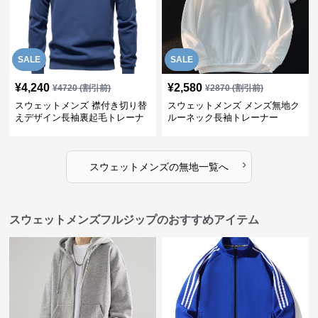
SALE
SALE
¥
4,240
¥
2,580
¥
4720
(割引前)
¥
2870
(割引前)
スウェットメンズ 襟付き切り替
スウェットメンズ メンズ無地ク
えデザイン長袖裏起毛トレーナ
ルーネック長袖トレーナー
ー
›
スウェットメンズ
の
無地
一覧へ
スウェットメンズフルジップのおすすめアイテム