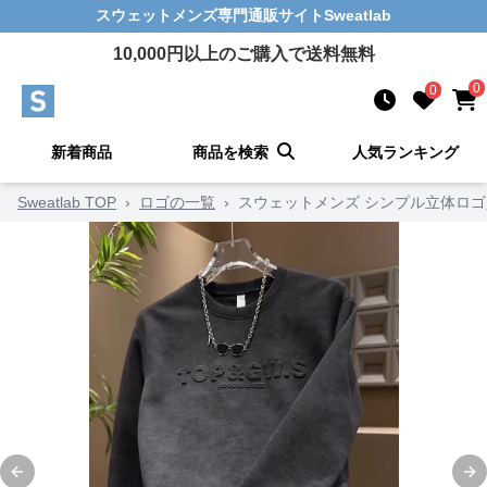
スウェットメンズ
専門通販サイト
Sweatlab
10,000
円以上のご購入で送料無料
0
0
新着商品
商品を検索
人気ランキング
Sweatlab TOP
›
ロゴの一覧
›
スウェットメンズ シンプル立体ロ
Previous slide
Ne