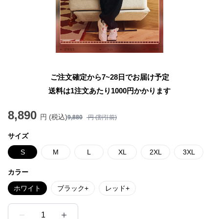
ご注文確定から7~28日でお届け予定
送料は1注文あたり
1000
円かかります
8,890
円 (税込)
9,880
円 (割引前)
サイズ
S
M
L
XL
2XL
3XL
カラー
ホワイト
ブラック+
レッド+
1