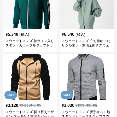
¥
5,340
¥
6,540
(税込)
(税込)
スウェットメンズ 袖ライン入り
スウェットメンズ 立ち襟ゆった
スタンドカラーフルジップトラ
りシルエット無地全開きスウェ
ックジャケット
ット
SALE
SALE
¥
3,120
¥
3,030
¥
3470
(割引前)
¥
3370
(割引前)
スウェットメンズ 切り替えデザ
スウェットメンズ 菱形キルト地
イン フード付き前開きパーカー
スタンドカラーフルジップスウ