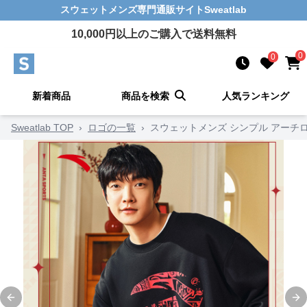
スウェットメンズ
専門通販サイト
Sweatlab
10,000
円以上のご購入で送料無料
0
0
新着商品
商品を検索
人気ランキング
Sweatlab TOP
›
ロゴの一覧
›
スウェットメンズ シンプル アーチ
Previous slide
Ne