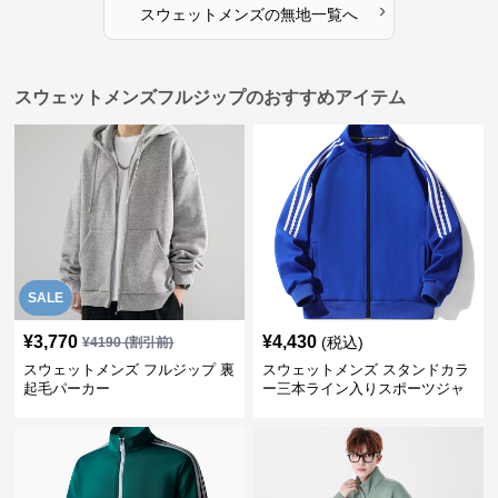
›
スウェットメンズ
の
無地
一覧へ
スウェットメンズフルジップのおすすめアイテム
SALE
¥
3,770
¥
4,430
(税込)
¥
4190
(割引前)
スウェットメンズ フルジップ 裏
スウェットメンズ スタンドカラ
起毛パーカー
ー三本ライン入りスポーツジャ
ケット