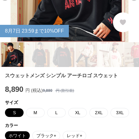
8
月
7
日 23:59まで10%OFF
スウェットメンズ シンプル アーチロゴ スウェット
8,890
円 (税込)
9,880
円 (割引前)
サイズ
S
M
L
XL
2XL
3XL
カラー
ホワイト
ブラック+
レッド+