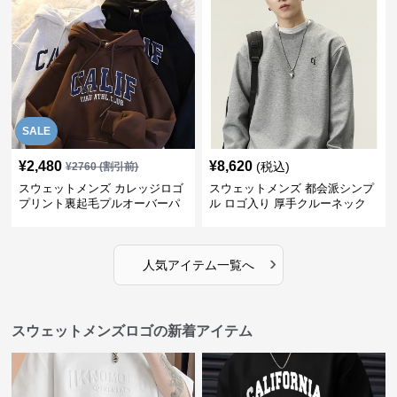
SALE
¥
2,480
¥
8,620
(税込)
¥
2760
(割引前)
スウェットメンズ カレッジロゴ
スウェットメンズ 都会派シンプ
プリント裏起毛プルオーバーパ
ル ロゴ入り 厚手クルーネック
ーカー
›
人気アイテム一覧へ
スウェットメンズロゴの新着アイテム