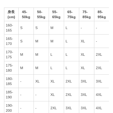
身長
45-
50-
55-
65-
75-
85-
(cm)
50kg
55kg
65kg
75kg
85kg
95kg
160-
S
S
M
L
-
-
165
165-
S
M
M
L
XL
-
170
170-
M
M
L
L
XL
2XL
175
175-
M
M
L
L
XL
2XL
180
180-
-
XL
XL
2XL
3XL
3XL
185
185-
-
-
XL
2XL
3XL
4XL
190
190-
-
-
2XL
3XL
3XL
4XL
200