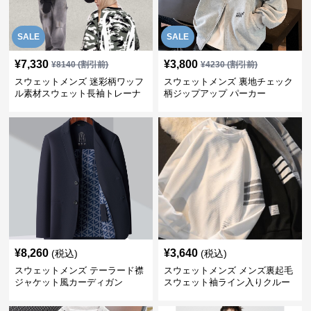
SALE
SALE
¥
7,330
¥
3,800
¥
8140
(割引前)
¥
4230
(割引前)
スウェットメンズ 迷彩柄ワッフ
スウェットメンズ 裏地チェック
ル素材スウェット長袖トレーナ
柄ジップアップ パーカー
ー
¥
8,260
¥
3,640
(税込)
(税込)
スウェットメンズ テーラード襟
スウェットメンズ メンズ裏起毛
ジャケット風カーディガン
スウェット袖ライン入りクルー
ネック長袖