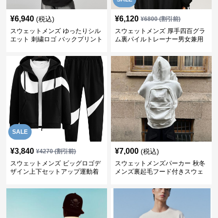
¥
6,940
¥
6,120
(税込)
¥
6800
(割引前)
スウェットメンズ ゆったりシル
スウェットメンズ 厚手四百グラ
エット 刺繍ロゴ バックプリント
ム裏パイルトレーナー男女兼用
スウェット
黒
SALE
¥
3,840
¥
7,000
(税込)
¥
4270
(割引前)
スウェットメンズ ビッグロゴデ
スウェットメンズパーカー 秋冬
ザイン上下セットアップ運動着
メンズ裏起毛フード付きスウェ
ット