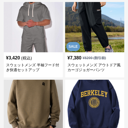
SALE
¥
3,420
¥
7,380
(税込)
¥
8200
(割引前)
スウェットメンズ 半袖フード付
スウェットメンズ アウトドア風
き快適セットアップ
カーゴジョガーパンツ