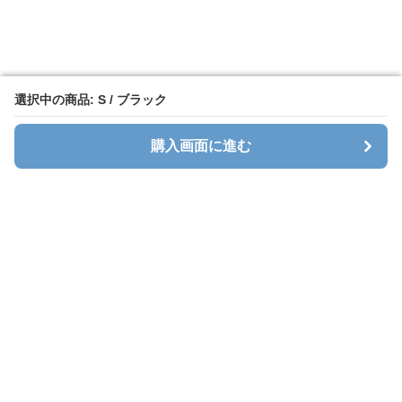
選択中の商品: S / ブラック
選択中の商品: S / ブラック
購入画面に進む
購入画面に進む
Sweatlab
について