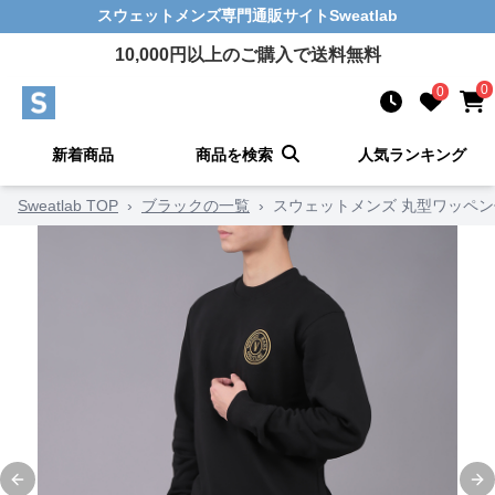
スウェットメンズ
専門通販サイト
Sweatlab
10,000
円以上のご購入で送料無料
0
0
新着商品
商品を検索
人気ランキング
Sweatlab TOP
›
ブラックの一覧
›
スウェットメンズ 丸型ワッペ
Previous slide
Ne