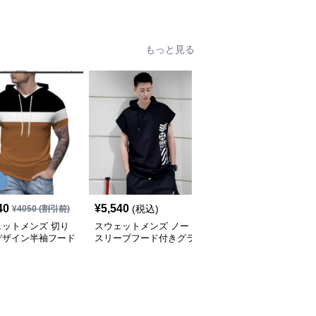
下組合せ自由
ウェット上下セット
ェット上下組
もっと見る
40
¥
5,540
¥
4,670
(税込)
(税込)
¥
4050
(割引前)
ェットメンズ 切り
スウェットメンズ ノー
スウェットメンズ ハー
デザイン半袖フード
スリーブフード付きグラ
フジップ付き裏起毛フー
薄手パーカー
フィックスウェットパー
ド付きスウェット
カー