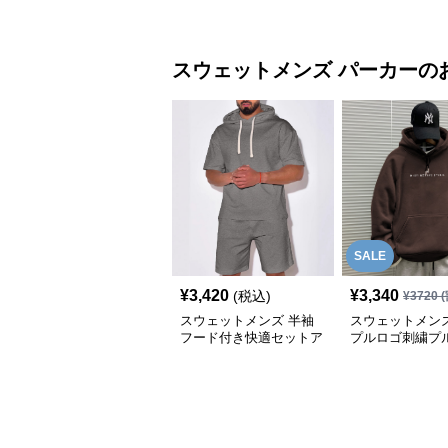
ップ
プ ハーフジップ
スウェットメンズ
パーカー
の
SALE
¥
3,420
¥
3,340
(税込)
¥
3720
(
スウェットメンズ 半袖
スウェットメンズ
フード付き快適セットア
プルロゴ刺繍プ
ップ
ーパーカー