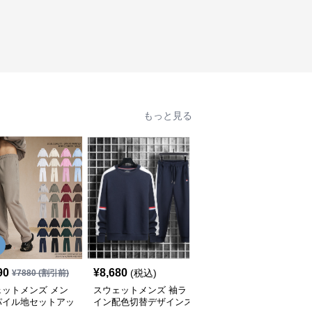
もっと見る
90
¥
8,680
¥
3,560
(税込)
(税込)
¥
7880
(割引前)
ェットメンズ メン
スウェットメンズ 袖ラ
スウェットメンズ フー
パイル地セットアッ
イン配色切替デザインス
ド付きプルオーバースウ