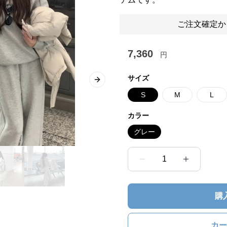
ご注文確定か
7,360
円
サイズ
Next slide
S
M
L
カラー
グレー
1
購
カー