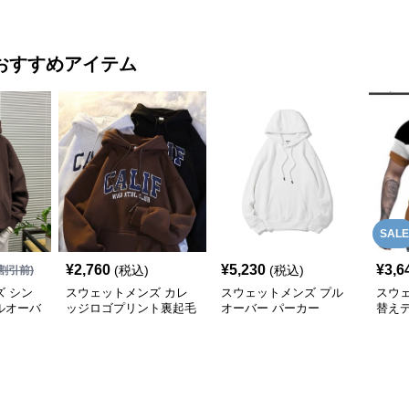
アップ
ット上下セット
プ上
おすすめアイテム
SALE
¥
2,760
¥
5,230
¥
3,6
(税込)
(税込)
割引前)
 シン
スウェットメンズ カレ
スウェットメンズ プル
スウ
ルオーバ
ッジロゴプリント裏起毛
オーバー パーカー
替え
プルオーバーパーカー
付き