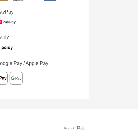
ayPay
aidy
oogle Pay / Apple Pay
もっと見る