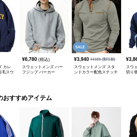
SALE
¥
6,780
¥
3,940
¥
3,8
(税込)
¥
4380
(割引前)
 カレ
スウェットメンズ ハー
スウェットメンズ スタ
スウ
起毛スウ
フジップ パーカー
ンドカラー配色ステッチ
切り
長袖ボタンシャツ
フジ
のおすすめアイテム