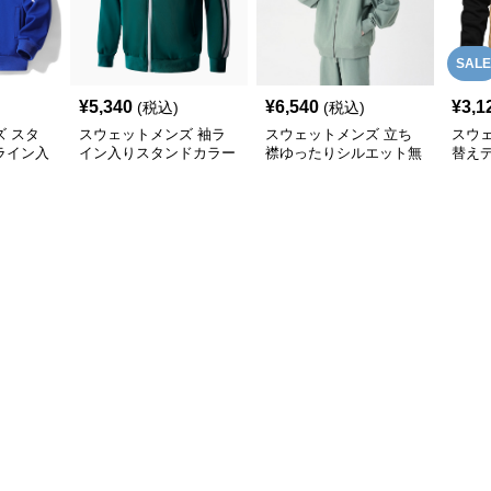
SALE
¥
5,340
¥
6,540
¥
3,1
(税込)
(税込)
 スタ
スウェットメンズ 袖ラ
スウェットメンズ 立ち
スウ
ライン入
イン入りスタンドカラー
襟ゆったりシルエット無
替え
ケット
フルジップトラックジャ
地全開きスウェット
き前
ケット