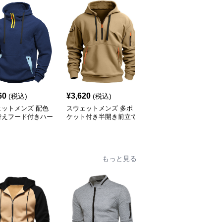
60
¥
3,620
¥
4,140
(税込)
(税込)
(税込)
ェットメンズ 配色
スウェットメンズ 多ポ
スウェットメンズ 切り
替えフード付きハー
ケット付き半開き前立て
替えデザイン袖ポケット
ップ裏起毛パーカー
フード付き長袖上着
付きハーフジップ裏起毛
トップス
もっと見る