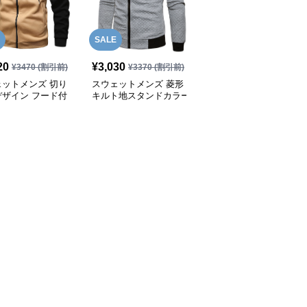
SALE
20
¥
3,030
¥
3,900
(税込)
¥
3470
(割引前)
¥
3370
(割引前)
ェットメンズ 切り
スウェットメンズ 菱形
スウェットメンズ ゆっ
デザイン フード付
キルト地スタンドカラー
たりシルエット フルジ
開きパーカー
フルジップスウェット
ップパーカー