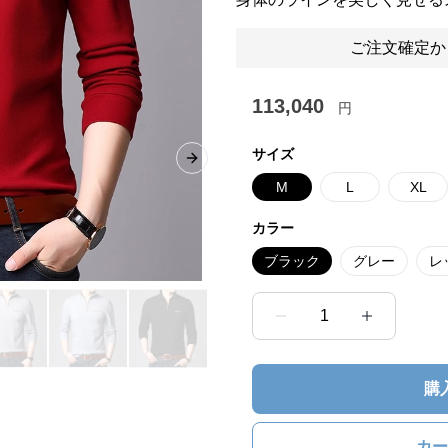
ご注文確定か
113,040
円
サイズ
Next slide
M
L
XL
カラー
ブラック
グレー
レ
1
購
カー