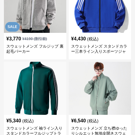
SALE
¥
3,770
¥
4,430
(税込)
¥
4190
(割引前)
スウェットメンズ フルジップ 裏
スウェットメンズ スタンドカラ
起毛パーカー
ー三本ライン入りスポーツジャ
ケット
¥
5,340
¥
6,540
(税込)
(税込)
スウェットメンズ 袖ライン入り
スウェットメンズ 立ち襟ゆった
スタンドカラーフルジップトラ
りシルエット無地全開きスウェ