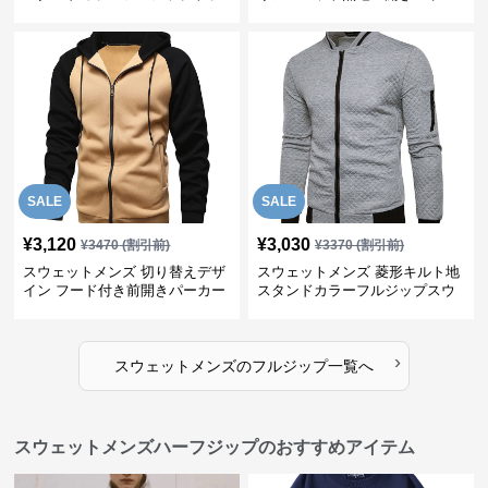
ックジャケット
ット
SALE
SALE
¥
3,120
¥
3,030
¥
3470
(割引前)
¥
3370
(割引前)
スウェットメンズ 切り替えデザ
スウェットメンズ 菱形キルト地
イン フード付き前開きパーカー
スタンドカラーフルジップスウ
ェット
›
スウェットメンズ
の
フルジップ
一覧へ
スウェットメンズハーフジップのおすすめアイテム