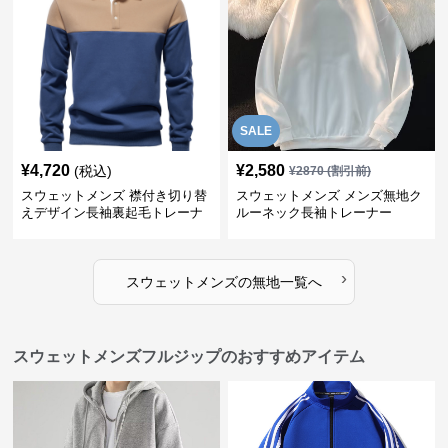
SALE
¥
4,720
¥
2,580
(税込)
¥
2870
(割引前)
スウェットメンズ 襟付き切り替
スウェットメンズ メンズ無地ク
えデザイン長袖裏起毛トレーナ
ルーネック長袖トレーナー
ー
›
スウェットメンズ
の
無地
一覧へ
スウェットメンズフルジップのおすすめアイテム