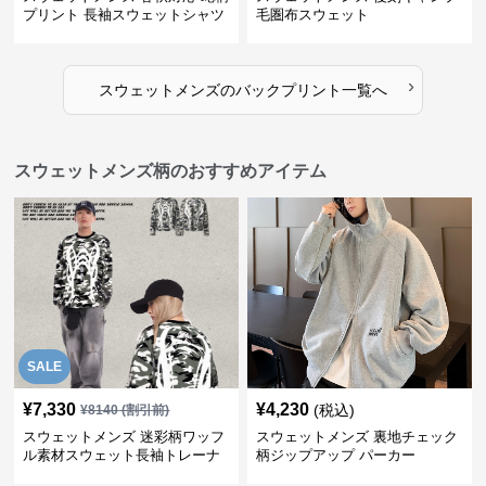
プリント 長袖スウェットシャツ
毛圏布スウェット
›
スウェットメンズ
の
バックプリント
一覧へ
スウェットメンズ柄のおすすめアイテム
SALE
¥
7,330
¥
4,230
(税込)
¥
8140
(割引前)
スウェットメンズ 迷彩柄ワッフ
スウェットメンズ 裏地チェック
ル素材スウェット長袖トレーナ
柄ジップアップ パーカー
ー