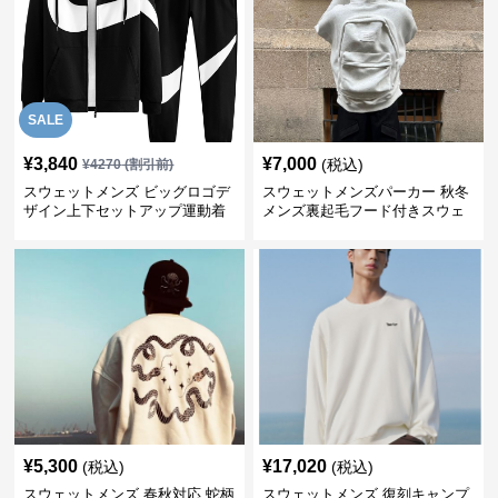
SALE
¥
3,840
¥
7,000
(税込)
¥
4270
(割引前)
スウェットメンズ ビッグロゴデ
スウェットメンズパーカー 秋冬
ザイン上下セットアップ運動着
メンズ裏起毛フード付きスウェ
ット
¥
5,300
¥
17,020
(税込)
(税込)
スウェットメンズ 春秋対応 蛇柄
スウェットメンズ 復刻キャンプ