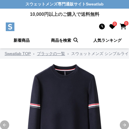
スウェットメンズ
専門通販サイト
Sweatlab
10,000
円以上のご購入で送料無料
0
0
新着商品
商品を検索
人気ランキング
Sweatlab TOP
›
ブラックの一覧
›
スウェットメンズ シンプルラ
Previous slide
Ne