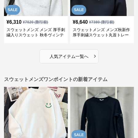
SALE
SALE
¥
6,310
¥
6,640
¥
7020
(割引前)
¥
7380
(割引前)
スウェットメンズ メンズ 厚手刺
スウェットメンズ メンズ秋新作
繍入りスウェット 秋冬ヴィンテ
厚手刺繍スウェット丸首トレー
ージ風トレーナー
ナー全3色
›
人気アイテム一覧へ
スウェットメンズワンポイントの新着アイテム
SALE