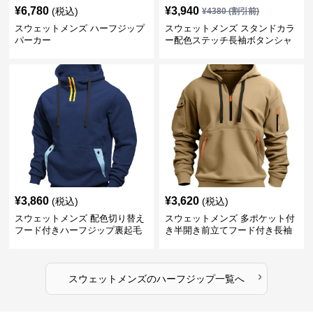
¥
6,780
¥
3,940
(税込)
¥
4380
(割引前)
スウェットメンズ ハーフジップ
スウェットメンズ スタンドカラ
パーカー
ー配色ステッチ長袖ボタンシャ
ツ
¥
3,860
¥
3,620
(税込)
(税込)
スウェットメンズ 配色切り替え
スウェットメンズ 多ポケット付
フード付きハーフジップ裏起毛
き半開き前立てフード付き長袖
パーカー
上着
›
スウェットメンズ
の
ハーフジップ
一覧へ