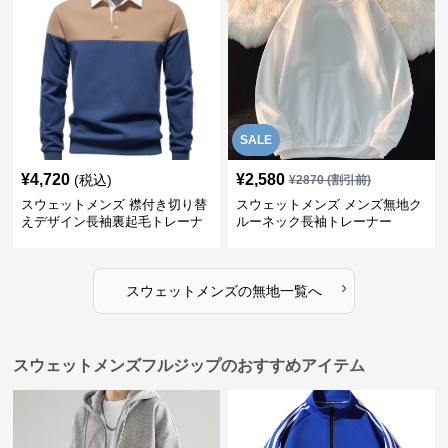
SALE
¥
4,720
¥
2,580
(税込)
¥
2870
(割引前)
スウェットメンズ 襟付き切り替
スウェットメンズ メンズ無地ク
えデザイン長袖裏起毛トレーナ
ルーネック長袖トレーナー
ー
›
スウェットメンズ
の
無地
一覧へ
スウェットメンズフルジップのおすすめアイテム