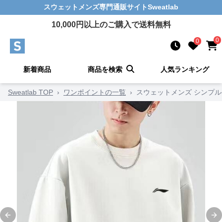
スウェットメンズ
専門通販サイト
Sweatlab
10,000
円以上のご購入で送料無料
0
0
新着商品
商品を検索
人気ランキング
Sweatlab TOP
›
ワンポイントの一覧
›
スウェットメンズ シンプ
Previous slide
Ne