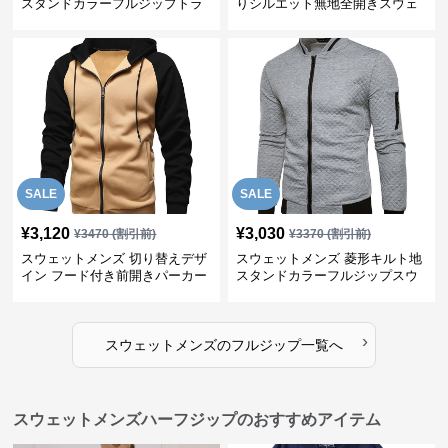
スタンドカラーフルジップトラ
りシルエット無地全開きスウェ
ックジャケット
ット
SALE
SALE
¥
3,120
¥
3,030
¥
3470
(割引前)
¥
3370
(割引前)
スウェットメンズ 切り替えデザ
スウェットメンズ 菱形キルト地
イン フード付き前開きパーカー
スタンドカラーフルジップスウ
ェット
›
スウェットメンズ
の
フルジップ
一覧へ
スウェットメンズハーフジップのおすすめアイテム