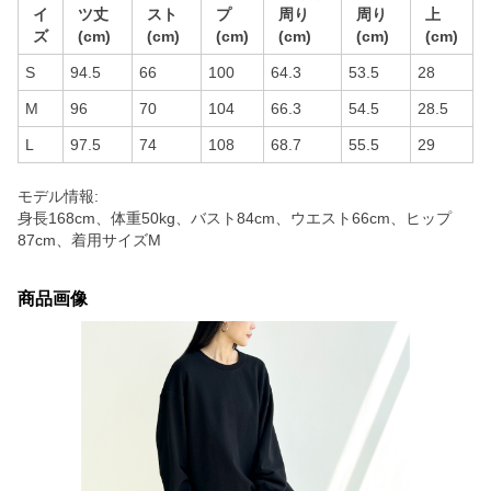
イ
ツ丈
スト
プ
周り
周り
上
ズ
(cm)
(cm)
(cm)
(cm)
(cm)
(cm)
S
94.5
66
100
64.3
53.5
28
M
96
70
104
66.3
54.5
28.5
L
97.5
74
108
68.7
55.5
29
モデル情報:
身長168cm、体重50kg、バスト84cm、ウエスト66cm、ヒップ
87cm、着用サイズM
商品画像