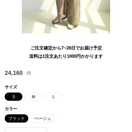
ご注文確定から7~28日でお届け予定
送料は1注文あたり
1000
円かかります
24,160
円
サイズ
S
M
L
カラー
ブラック
ベージュ