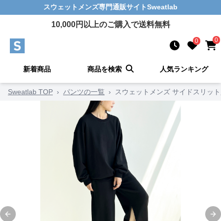
スウェットメンズ
専門通販サイト
Sweatlab
10,000
円以上のご購入で送料無料
0
0
新着商品
商品を検索
人気ランキング
Sweatlab TOP
›
パンツの一覧
›
スウェットメンズ サイドスリッ
Previous slide
Ne