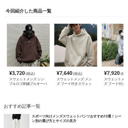
今回紹介した商品一覧
¥
3,720
¥
7,640
¥
7,920
(税込)
(税込)
(税込
スウェットメンズ シン
スウェットメンズ メン
スウェットメン
プルロゴ刺繍プルオーバ
ズ フード付きスウェッ
ズ フード付き
ーパーカー
ト 秋冬 カジュアル トレ
ーナー 男女兼用
ーナー
おすすめ記事一覧
スポーツ向けメンズスウェットパンツおすすめ13選！シー
ン別の選び方とサイズの見方