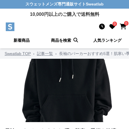
スウェットメンズ
専門通販サイト
Sweatlab
10,000
円以上のご購入で送料無料
0
0
新着商品
商品を検索
人気ランキング
Sweatlab TOP
›
記事一覧
›
長袖のパーカーおすすめ5選！肌寒い