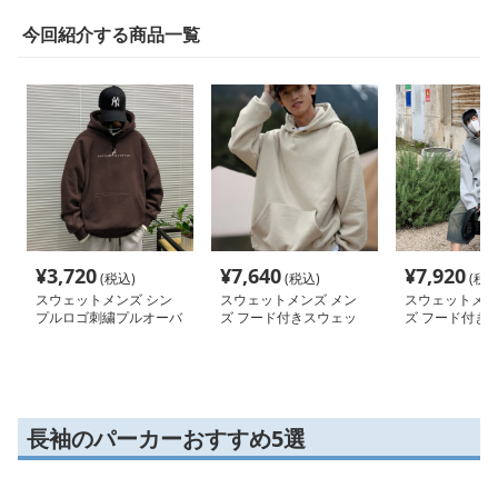
今回紹介する商品一覧
¥
3,720
¥
7,640
¥
7,920
(税込)
(税込)
(税込
スウェットメンズ シン
スウェットメンズ メン
スウェットメン
プルロゴ刺繍プルオーバ
ズ フード付きスウェッ
ズ フード付き
ーパーカー
ト 秋冬 カジュアル トレ
ーナー 男女兼用
ーナー
長袖のパーカーおすすめ5選