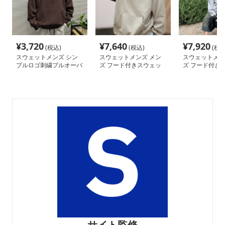
¥
3,720
¥
7,640
¥
7,920
(税込)
(税込)
(税込
スウェットメンズ シン
スウェットメンズ メン
スウェットメン
プルロゴ刺繍プルオーバ
ズ フード付きスウェッ
ズ フード付き
ーパーカー
ト 秋冬 カジュアル トレ
ーナー 男女兼用
ーナー
サイト監修