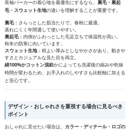
長袖パーカーの着心地を最優先にするなら、
裏毛・裏起
毛・スウェット生地
の違いを理解することが重要です。
裏毛
：さらっとした肌当たりで、春秋に最適。
蒸れにくく年間通して使いやすい。
裏起毛
：内側がふわっとした毛足立ちで保温性が高い。
秋冬の防寒に向いています。
スウェット生地
：程よい厚みとしなやかさがあり、動きや
すさとカジュアルな見た目を両立。
綿100%
か
コットン混紡
かによっても洗濯後の縮みや乾燥
時間が変わるため、お手入れのしやすさも比較軸に加える
と安心です。
デザイン・おしゃれさを重視する場合に見るべき
ポイント
おしゃれに見せたい場合は、
カラー・ディテール・ロゴの