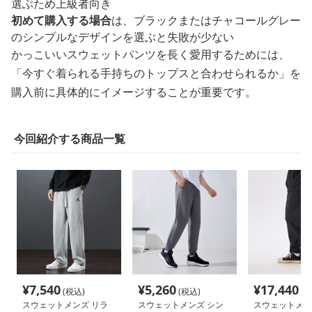
選ぶため上級者向き
初めて購入する場合
は、ブラックまたはチャコールグレー
のシンプルなデザインを選ぶと失敗が少ない
かっこいいスウェットパンツを長く愛用するためには、
「今すぐ着られる手持ちのトップスと合わせられるか」を
購入前に具体的にイメージすることが重要です。
今回紹介する商品一覧
¥
7,540
¥
5,260
¥
17,440
(税込)
(税込)
(税
スウェットメンズ リラ
スウェットメンズ シン
スウェットメン