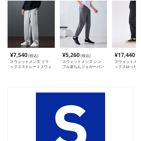
¥
7,540
¥
5,260
¥
17,440
(税込)
(税込)
(税
スウェットメンズ リラ
スウェットメンズ シン
スウェットメン
ックスストレートスウェ
プル楽ちんジョガーパン
ックスゆったり
ットパンツ
ツ
トパンツ